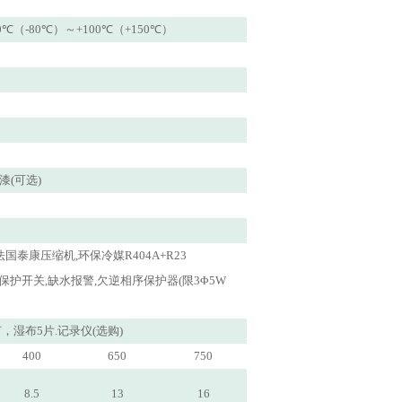
 -70℃（-80℃）～+100℃（+150℃）
漆(可选)
国泰康压缩机,环保冷媒R404A+R23
护开关,缺水报警,欠逆相序保护器(限3Φ5W
，湿布5片.记录仪(选购)
400
650
750
8.5
13
16