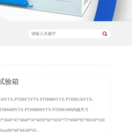
试验箱
36YTX-PTHM72YTX-PTHM80YTX-PTHM150YTX-
PTHM408YTX-PTHM800YTX-PTHM1000内箱尺寸
*3040*45*4040*50*4050*60*5050*75*6060*85*80100*100*80100*100*10
m90*60*84100*65...