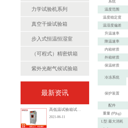
系统
力学试验机系列
温度范围
温度稳定度
真空干燥试验箱
温湿度偏差
升温速率
步入式恒温恒湿室
降温速率
内箱材质
（可程式）精密烘箱
外箱材质
保温材质
紫外光耐气候试验箱
冷冻系统
最新资讯
保护装置
配件
高低温试验箱试验后查验的操作步骤
重量 (约kg)
2021-06-11
L型:最大消耗