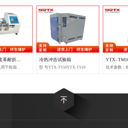
YTX- LFT12皮革耐折试验机
冷热冲击试验箱
皮革耐折试验机用于鞋面用革及薄物5革(鞋面用革、手袋用革、袋物用革等)、布类等来回折叠之耐挠性试验。2试验原理皮革之耐折性系指以试片之一端表面作为内侧,另一端表...
型 号YTX-TS50YTX-TS100YTX-TS200YTX-TS300内箱尺寸(W*H*D)cm35*40*3545*45*5065*46*6780*...