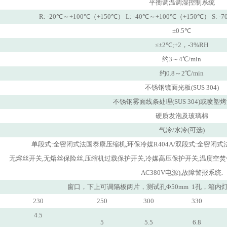
平衡调温调湿控制系统
R: -20℃～+100℃（+150℃） L: -40℃～+100℃（+150℃） S:
±0.5℃
≤±2℃;+2，-3%RH
约3～4℃/min
约0.8～2℃/min
不锈钢镜面光板(SUS 304)
不锈钢雾面线条处理(SUS 304)或喷塑烤
硬质发泡及玻璃棉
气冷/水冷(可选)
单段式:全密闭式法国泰康压缩机,环保冷媒R404A/双段式:全密闭式法
无熔丝开关,无熔丝保险丝,压缩机过载保护开关,冷媒高压保护开关,温度空焚保
AC380V电源),故障警报系统.
窗口，下上可调隔板两片，测试孔Φ50mm 1孔，箱内灯
230
250
300
330
4.5
5
5.5
6.8